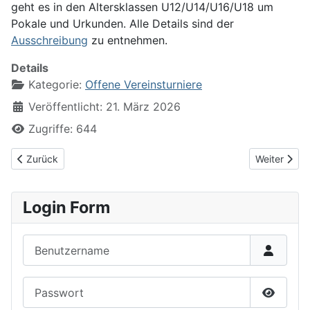
geht es in den Altersklassen U12/U14/U16/U18 um
Pokale und Urkunden. Alle Details sind der
Ausschreibung
zu entnehmen.
Details
Kategorie:
Offene Vereinsturniere
Veröffentlicht: 21. März 2026
Zugriffe: 644
Vorheriger Beitrag: 10. Dr. Manfred Stein Gedächtnisturnier ab 1
Nächster Be
Zurück
Weiter
Login Form
Benutzername
Passwort
Passwor