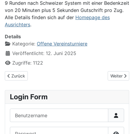
9 Runden nach Schweizer System mit einer Bedenkzeit
von 20 Minuten plus 5 Sekunden Gutschrift pro Zug.
Alle Details finden sich auf der
Homepage des
Ausrichters
.
Details
Kategorie:
Offene Vereinsturniere
Veröffentlicht: 12. Juni 2025
Zugriffe: 1122
Vorheriger Beitrag: Schnellschachcup der SF Köln-Mülheim starte
Nächster Be
Zurück
Weiter
Login Form
Benutzername
Passwort